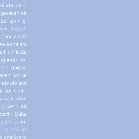
linde belirti
 gereken bir
ce karın içi
ekil 3 a)adı
ız çocuklarda
se torbalara
ilir. Fıtıkda
lduğundan en
inden geçme
azen üst ve
inde ele sert
adı verilir.
ki açık kalan
 güvenli bir
erilir. Daha
belirti veren
m dışında, az
e ameliyatla