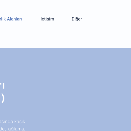
ık Alanları
İletişim
Diğer
ı
l)
asında kasık
nde, ağlama,