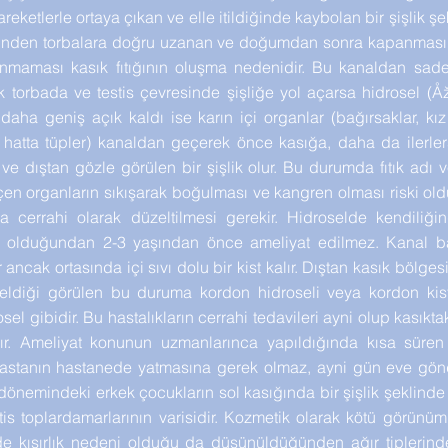
reketlerle ortaya çıkan ve elle itildiğinde kaybolan bir şişlik şek
 içinden torbalara doğru uzanan ve doğumdan sonra kapanması
nmaması kasık fıtığının oluşma nedenidir. Bu kanaldan sade
k torbada ve testis çevresinde şişliğe yol açarsa hidrosel (Åž
l daha geniş açık kaldı ise karın içi organlar (bağırsaklar, k
, hatta tüpler) kanaldan geçerek önce kasığa, daha da ilerler
ve dıştan gözle görülen bir şişlik olur. Bu durumda fıtık adı ver
en organların sıkışarak boğulması ve kangren olması riski o
 cerrahi olarak düzeltilmesi gerekir. Hidroselde kendiliğ
k olduğundan 2-3 yaşından önce ameliyat edilmez. Kanal b
 ancak ortasında içi sıvı dolu bir kist kalır. Dıştan kasık bölges
geldiği görülen bu duruma kordon hidroseli veya kordon kisti 
sel gibidir. Bu hastalıkların cerrahi tedavileri ayni olup kasıkta
lır. Ameliyat konunun uzmanlarınca yapıldığında kısa süren
hastanın hastanede yatmasına gerek olmaz, ayni gün eve gönd
dönemindeki erkek çocukların sol kasığında bir şişlik şeklinde 
stis toplardamarlarının varisidir. Kozmetik olarak kötü görünü
e kısırlık nedeni olduğu da düşünüldüğünden ağır tiplerind