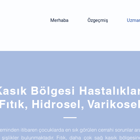
Merhaba
Özgeçmiş
Uzmanl
Kasık Bölgesi Hastalıklar
Fıtık, Hidrosel, Varikose
minden itibaren çocuklarda en sık görülen cerrahi sorunlar ar
 şişlikler bulunmaktadır. Fıtık, daha çok sağ kasık bölgesi