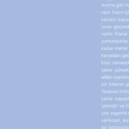
ıkınma gibi ha
verir. Karın
kanalın kapa
sıvısı geçere
verilir. Kana
yumurtalıklar
kadar inerler 
kanaldan geç
kısa zamanda
şansı yükse
alttan kapanır
bir kitlenin 
Tedavisi hidro
kanal kapatı
işlemdir ve 
çok ergenlik 
varikosel, te
bir bölümünd